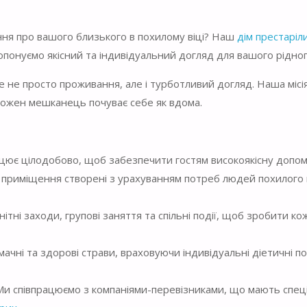
ння про вашого близького в похилому віці? Наш
дім престаріл
опонуємо якісний та індивідуальний догляд для вашого рідног
 не просто проживання, але і турботливий догляд. Наша місія
ожен мешканець почуває себе як вдома.
цює цілодобово, щоб забезпечити гостям високоякісну допом
і приміщення створені з урахуванням потреб людей похилого в
тні заходи, групові заняття та спільні події, щоб зробити ко
мачні та здорові страви, враховуючи індивідуальні діетичні п
и співпрацюємо з компаніями-перевізниками, що мають спец