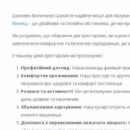
Шановні Вінничани! Шукаєте надійне місце для піклува
Вінниці
– це дбайлива та спокійна обстановка, де ми пр
Ми розуміємо, що обираючи дім престарілих, ви шукаєте
забезпечити комфортне та безпечне середовище, де к
У нашому домі престарілих ми пропонуємо:
Професійний догляд:
Наша команда фахівців пра
Комфортне проживання:
Наші просторі та зручн
піклуємося про здоров’я та комфорт постояльця.
Розваги та активності:
Ми організовуємо різномані
день цікавим та насиченим.
Збалансоване харчування:
Наші кухарі готують с
кожного мешканця.
Допомога з перевезенням лежачого хворого:
М