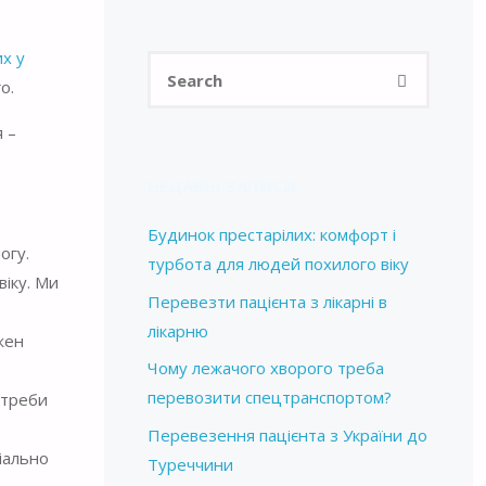
их у
Search
SEARCH
о.
for:
 –
НЕДАВНІ ЗАПИСИ
Будинок престарілих: комфорт і
огу.
турбота для людей похилого віку
іку. Ми
Перевезти пацієнта з лікарні в
лікарню
жен
Чому лежачого хворого треба
перевозити спецтранспортом?
отреби
Перевезення пацієнта з України до
іально
Туреччини