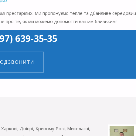
орих
.
мі престарілих. Ми пропонуємо тепле та дбайливе середови
льше про те, як ми можемо допомогти вашим близьким!
97) 639-35-35
ОДЗВОНИТИ
Харкові, Дніпрі, Кривому Розі, Миколаєві,