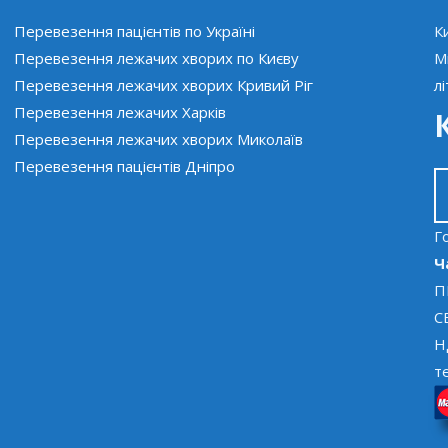
Перевезення пацієнтів по Україні
К
Перевезення лежачих хворих по Києву
М
Перевезення лежачих хворих Кривий Ріг
л
Перевезення лежачих Харків
Перевезення лежачих хворих Миколаїв
Перевезення пацієнтів Дніпро
Го
Ч
П
С
Н
т