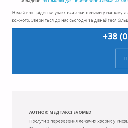
обладнані
автомобілі для перевезення лежачих хв
Нехай ваші рідні почуваються захищеними у нашому до
кожного. Зверніться до нас сьогодні та дізнайтеся бі
+38 (0
П
AUTHOR:
МЕДТАКСІ EVOMED
Послуги з перевезення лежачих хворих у Києві, 